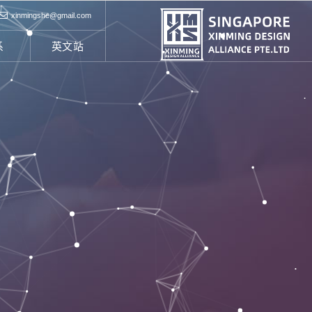
xinmingshe@gmail.com
系
英文站